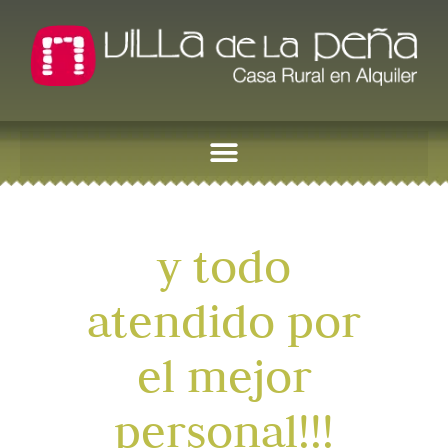
y todo
atendido por
el mejor
personal!!!