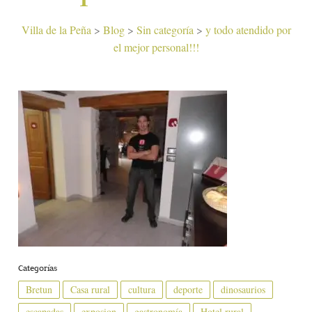
Villa de la Peña
>
Blog
>
Sin categoría
>
y todo atendido por
el mejor personal!!!
Categorías
Bretun
Casa rural
cultura
deporte
dinosaurios
escapadas
exposion
gastronomía
Hotel rural