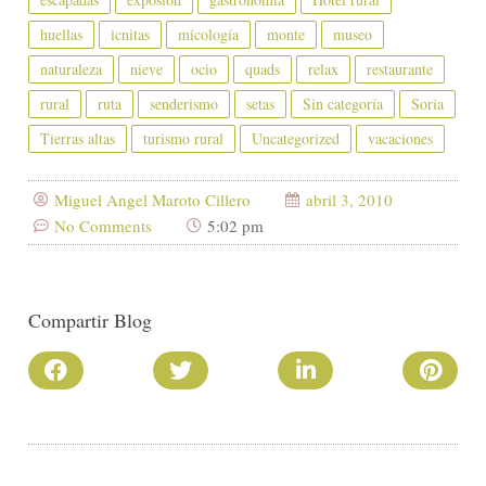
huellas
icnitas
micología
monte
museo
naturaleza
nieve
ocio
quads
relax
restaurante
rural
ruta
senderismo
setas
Sin categoría
Soria
Tierras altas
turismo rural
Uncategorized
vacaciones
Miguel Angel Maroto Cillero
abril 3, 2010
No Comments
5:02 pm
Compartir Blog