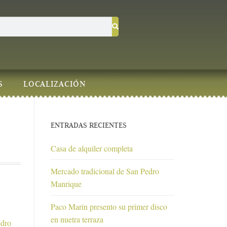
S
LOCALIZACIÓN
ENTRADAS RECIENTES
Casa de alquiler completa
Mercado tradicional de San Pedro
Manrique
Paco Marin presento su primer disco
en nuetra terraza
edro