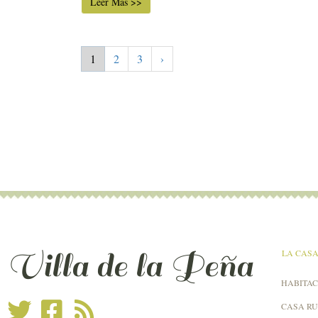
Leer Más >>
1
2
3
›
Villa de la Peña
LA CAS
HABITAC
CASA R