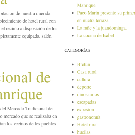
Manrique
Paco Marin presento su primer
ilación de nuestra querida
en nuetra terraza
blecimiento de hotel rural con
La rañe y la juandominga.
el recinto a disposición de los
La cocina de Isabel
pletamente equipada, salón
CATEGORÍAS
Bretun
ional de
Casa rural
cultura
anrique
deporte
dinosaurios
escapadas
 del Mercado Tradicional de
exposion
o mercado que se realizaba en
gastronomía
dían los vecinos de los pueblos
Hotel rural
huellas