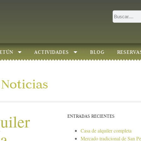
ETÚN
ACTIVIDADES
BLOG
RESERVA
Noticias
uiler
ENTRADAS RECIENTES
Casa de alquiler completa
ta
Mercado tradicional de San P