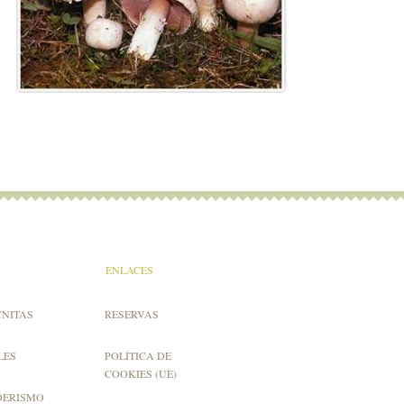
ENLACES
CNITAS
RESERVAS
LES
POLÍTICA DE
COOKIES (UE)
DERISMO