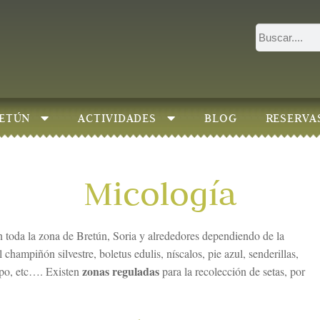
ETÚN
ACTIVIDADES
BLOG
RESERVA
Micología
 toda la zona de Bretún, Soria y alrededores dependiendo de la
hampiñón silvestre, boletus edulis, níscalos, pie azul, senderillas,
zonas reguladas
hopo, etc…. Existen
para la recolección de setas, por