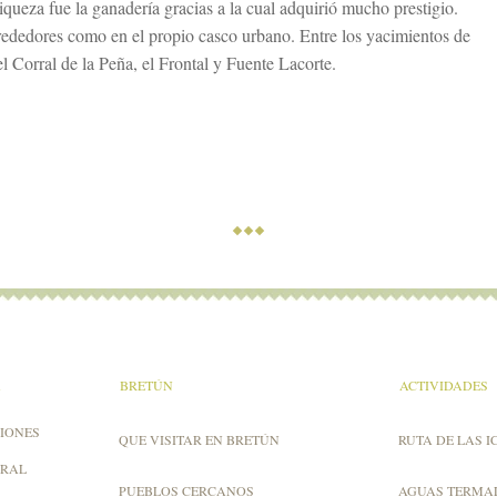
riqueza fue la ganadería gracias a la cual adquirió mucho prestigio.
lrededores como en el propio casco urbano. Entre los yacimientos de
el Corral de la Peña, el Frontal y Fuente Lacorte.
A
BRETÚN
ACTIVIDADES
IONES
QUE VISITAR EN BRETÚN
RUTA DE LAS I
URAL
PUEBLOS CERCANOS
AGUAS TERMA