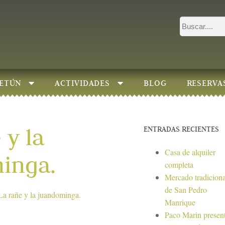
ETÚN
ACTIVIDADES
BLOG
RESERVA
 y la
ENTRADAS RECIENTES
Casa de alquiler
inga.
completa
Mercado tradiciona
de San Pedro
La rañe y la juandominga.
Manrique
Paco Marin presen