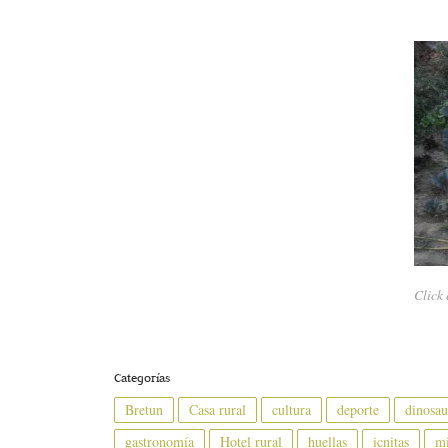
Click
Categorías
Bretun
Casa rural
cultura
deporte
dinosau
gastronomía
Hotel rural
huellas
icnitas
mi