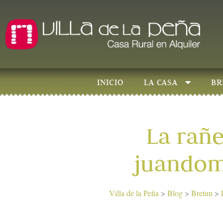
INICIO
LA CASA
BR
La rañe
juandom
Villa de la Peña
>
Blog
>
Bretun
>