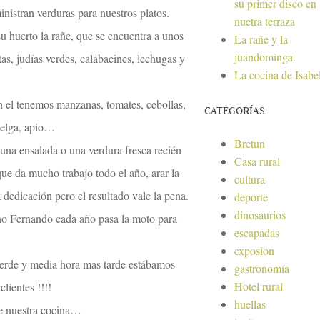
su primer disco en
nistran verduras para nuestros platos.
nuetra terraza
u huerto la rañe, que se encuentra a unos
La rañe y la
juandominga.
as, judías verdes, calabacines, lechugas y
La cocina de Isabe
n el tenemos manzanas, tomates, cebollas,
CATEGORÍAS
celga, apio…
Bretun
una ensalada o una verdura fresca recién
Casa rural
que da mucho trabajo todo el año, arar la
cultura
a dedicación pero el resultado vale la pena.
deporte
dinosaurios
ano Fernando cada año pasa la moto para
escapadas
exposion
erde y media hora mas tarde estábamos
gastronomía
Hotel rural
clientes !!!!
huellas
de nuestra cocina…