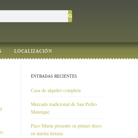
S
LOCALIZACIÓN
ENTRADAS RECIENTES
Casa de alquiler completa
Mercado tradicional de San Pedro
l
Manrique
Paco Marin presento su primer disco
to
en nuetra terraza