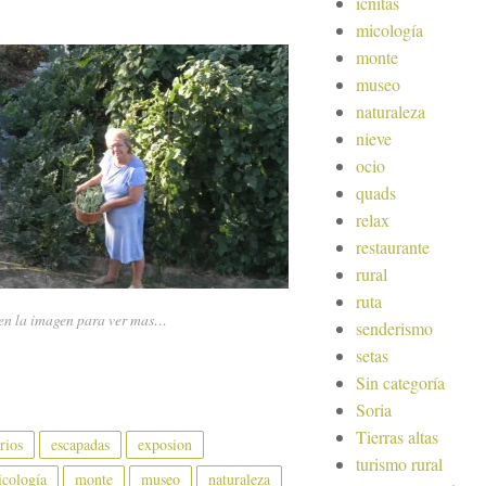
icnitas
micología
monte
museo
naturaleza
nieve
ocio
quads
relax
restaurante
rural
ruta
 en la imagen para ver mas…
senderismo
setas
Sin categoría
Soria
Tierras altas
rios
escapadas
exposion
turismo rural
cología
monte
museo
naturaleza