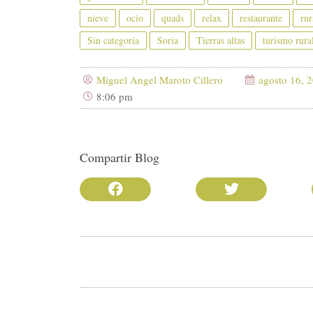
nieve
ocio
quads
relax
restaurante
rur
Sin categoría
Soria
Tierras altas
turismo rura
Miguel Angel Maroto Cillero
agosto 16, 
8:06 pm
Compartir Blog