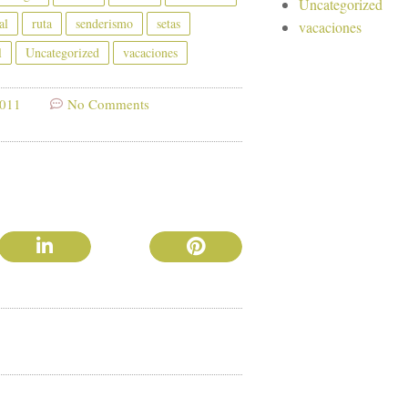
Uncategorized
al
ruta
senderismo
setas
vacaciones
l
Uncategorized
vacaciones
2011
No Comments