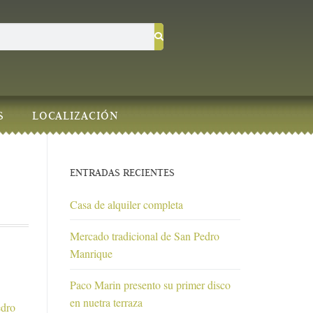
S
LOCALIZACIÓN
ENTRADAS RECIENTES
Casa de alquiler completa
Mercado tradicional de San Pedro
Manrique
Paco Marin presento su primer disco
en nuetra terraza
edro