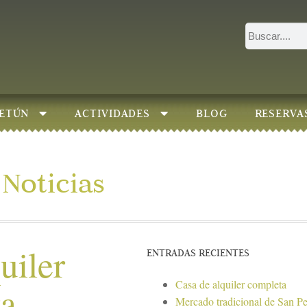
ETÚN
ACTIVIDADES
BLOG
RESERVA
Noticias
uiler
ENTRADAS RECIENTES
Casa de alquiler completa
ta
Mercado tradicional de San P