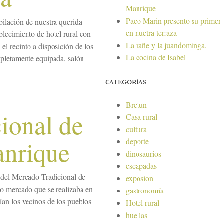
Manrique
Paco Marin presento su primer
ilación de nuestra querida
en nuetra terraza
blecimiento de hotel rural con
La rañe y la juandominga.
el recinto a disposición de los
La cocina de Isabel
pletamente equipada, salón
CATEGORÍAS
Bretun
ional de
Casa rural
cultura
anrique
deporte
dinosaurios
escapadas
 del Mercado Tradicional de
exposion
o mercado que se realizaba en
gastronomía
dían los vecinos de los pueblos
Hotel rural
huellas