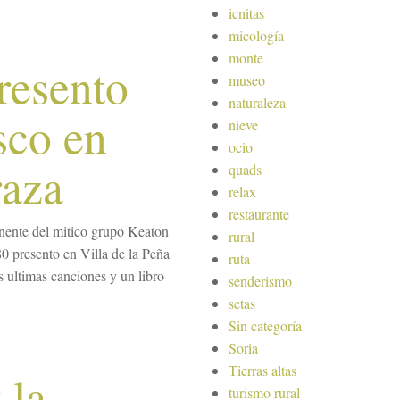
icnitas
micología
monte
resento
museo
naturaleza
sco en
nieve
ocio
raza
quads
relax
restaurante
nente del mitico grupo Keaton
rural
80 presento en Villa de la Peña
ruta
s ultimas canciones y un libro
senderismo
setas
Sin categoría
Soria
Tierras altas
 la
turismo rural