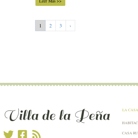
Leer Más >>
1
2
3
›
Villa de la Peña
LA CAS
HABITAC
CASA R