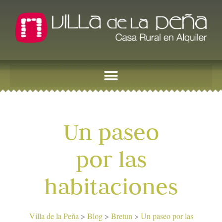
Un paseo
por las
habitaciones
Villa de la Peña
>
Blog
>
Bretun
>
Un paseo por las