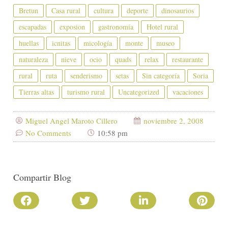
Bretun
Casa rural
cultura
deporte
dinosaurios
escapadas
exposion
gastronomía
Hotel rural
huellas
icnitas
micología
monte
museo
naturaleza
nieve
ocio
quads
relax
restaurante
rural
ruta
senderismo
setas
Sin categoría
Soria
Tierras altas
turismo rural
Uncategorized
vacaciones
Miguel Angel Maroto Cillero
noviembre 2, 2008
No Comments
10:58 pm
Compartir Blog