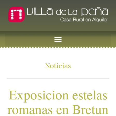
Noticias
Exposicion estelas
romanas en Bretun