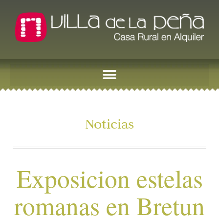
Noticias
Exposicion estelas
romanas en Bretun