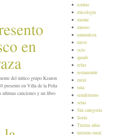
icnitas
micología
monte
resento
museo
naturaleza
sco en
nieve
ocio
raza
quads
relax
restaurante
nente del mitico grupo Keaton
rural
80 presento en Villa de la Peña
ruta
s ultimas canciones y un libro
senderismo
setas
Sin categoría
Soria
Tierras altas
 la
turismo rural