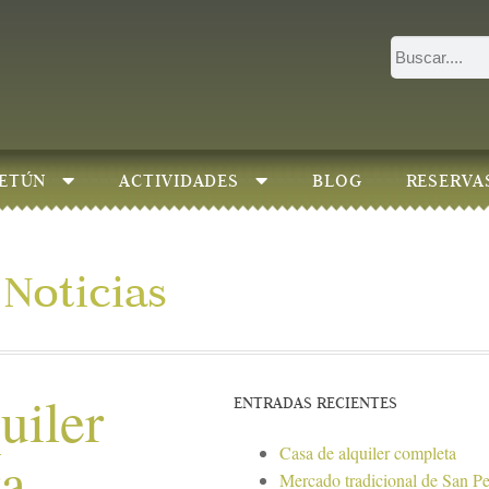
ETÚN
ACTIVIDADES
BLOG
RESERVA
Noticias
uiler
ENTRADAS RECIENTES
Casa de alquiler completa
ta
Mercado tradicional de San P