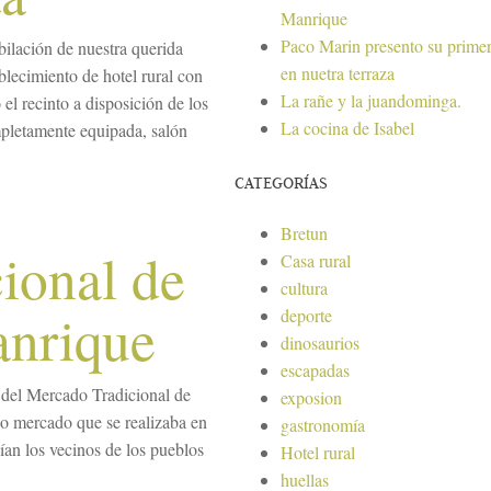
Manrique
Paco Marin presento su primer
ilación de nuestra querida
en nuetra terraza
blecimiento de hotel rural con
La rañe y la juandominga.
el recinto a disposición de los
La cocina de Isabel
pletamente equipada, salón
CATEGORÍAS
Bretun
ional de
Casa rural
cultura
anrique
deporte
dinosaurios
escapadas
 del Mercado Tradicional de
exposion
o mercado que se realizaba en
gastronomía
dían los vecinos de los pueblos
Hotel rural
huellas