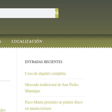
S
LOCALIZACIÓN
ENTRADAS RECIENTES
Casa de alquiler completa
Mercado tradicional de San Pedro
Manrique
Paco Marin presento su primer disco
en nuetra terraza
edro