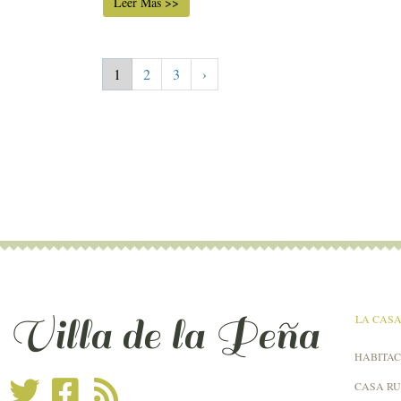
Leer Más >>
1
2
3
›
Villa de la Peña
LA CAS
HABITAC
CASA R