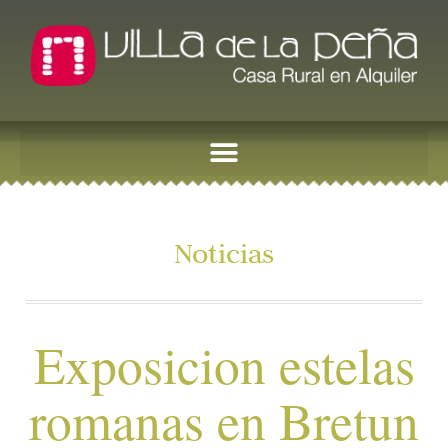
Noticias
Exposicion estelas
romanas en Bretun