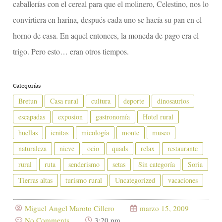
caballerías con el cereal para que el molinero, Celestino, nos lo
convirtiera en harina, después cada uno se hacía su pan en el
horno de casa. En aquel entonces, la moneda de pago era el
trigo. Pero esto… eran otros tiempos.
Categorías
Bretun
Casa rural
cultura
deporte
dinosaurios
escapadas
exposion
gastronomía
Hotel rural
huellas
icnitas
micología
monte
museo
naturaleza
nieve
ocio
quads
relax
restaurante
rural
ruta
senderismo
setas
Sin categoría
Soria
Tierras altas
turismo rural
Uncategorized
vacaciones
Miguel Angel Maroto Cillero
marzo 15, 2009
No Comments
3:20 pm