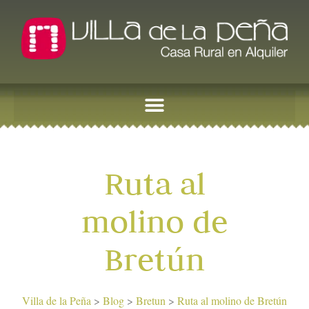
Ruta al
molino de
Bretún
Villa de la Peña
>
Blog
>
Bretun
>
Ruta al molino de Bretún