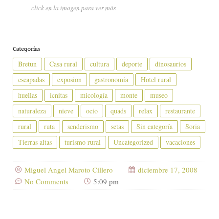
click en la imagen para ver más
Categorías
Bretun
Casa rural
cultura
deporte
dinosaurios
escapadas
exposion
gastronomía
Hotel rural
huellas
icnitas
micología
monte
museo
naturaleza
nieve
ocio
quads
relax
restaurante
rural
ruta
senderismo
setas
Sin categoría
Soria
Tierras altas
turismo rural
Uncategorized
vacaciones
Miguel Angel Maroto Cillero
diciembre 17, 2008
No Comments
5:09 pm