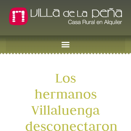
Los
hermanos
Villaluenga
desconectaron