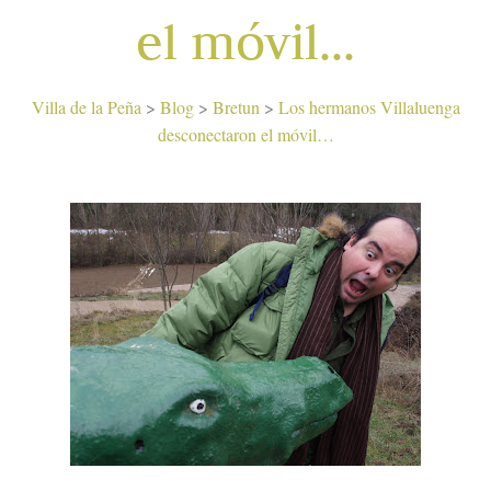
el móvil…
Villa de la Peña
>
Blog
>
Bretun
>
Los hermanos Villaluenga
desconectaron el móvil…