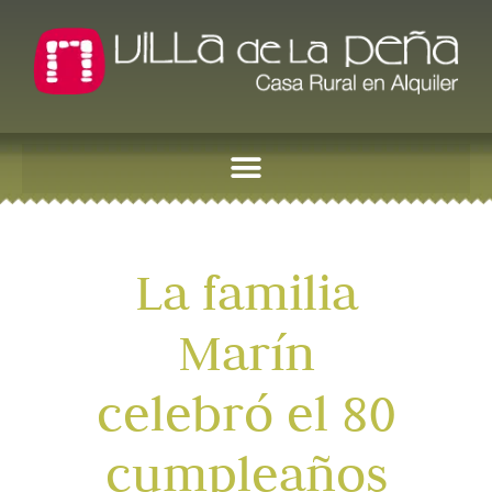
La familia
Marín
celebró el 80
cumpleaños