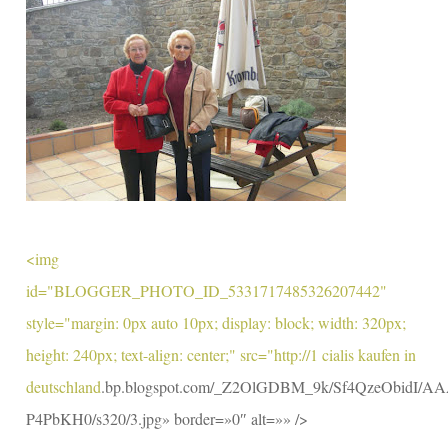
<img
id="BLOGGER_PHOTO_ID_5331717485326207442"
style="margin: 0px auto 10px; display: block; width: 320px;
height: 240px; text-align: center;" src="http://1
cialis kaufen in
deutschland
.bp.blogspot.com/_Z2OlGDBM_9k/Sf4QzeObidI
P4PbKH0/s320/3.jpg» border=»0″ alt=»» />