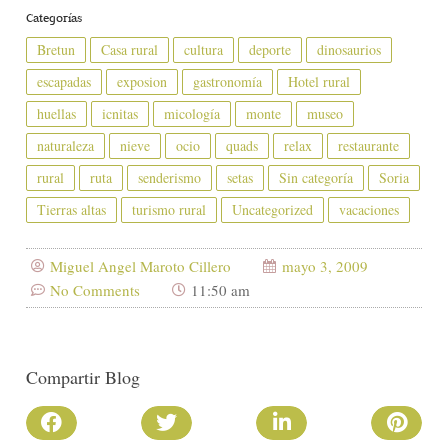
Categorías
Bretun
Casa rural
cultura
deporte
dinosaurios
escapadas
exposion
gastronomía
Hotel rural
huellas
icnitas
micología
monte
museo
naturaleza
nieve
ocio
quads
relax
restaurante
rural
ruta
senderismo
setas
Sin categoría
Soria
Tierras altas
turismo rural
Uncategorized
vacaciones
Miguel Angel Maroto Cillero
mayo 3, 2009
No Comments
11:50 am
Compartir Blog