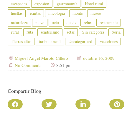
escapadas
exposion
gastronomía
Hotel rural
huellas
icnitas
micología
monte
museo
naturaleza
nieve
ocio
quads
relax
restaurante
rural
ruta
senderismo
setas
Sin categoría
Soria
Tierras altas
turismo rural
Uncategorized
vacaciones
Miguel Angel Maroto Cillero
octubre 16, 2009
No Comments
8:51 pm
Compartir Blog