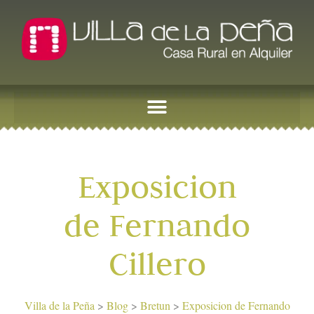
Exposicion
de Fernando
Cillero
Villa de la Peña
>
Blog
>
Bretun
>
Exposicion de Fernando