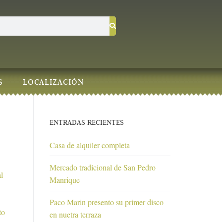
S
LOCALIZACIÓN
ENTRADAS RECIENTES
Casa de alquiler completa
Mercado tradicional de San Pedro
l
Manrique
Paco Marin presento su primer disco
to
en nuetra terraza