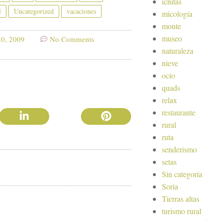
icnitas
l
Uncategorized
vacaciones
micología
monte
museo
20, 2009
No Comments
naturaleza
nieve
ocio
quads
relax
restaurante
rural
ruta
senderismo
setas
Sin categoría
Soria
Tierras altas
turismo rural