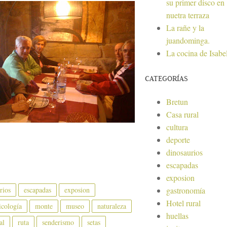
su primer disco en
nuetra terraza
La rañe y la
juandominga.
La cocina de Isabe
CATEGORÍAS
Bretun
Casa rural
cultura
deporte
dinosaurios
escapadas
exposion
rios
escapadas
exposion
gastronomía
Hotel rural
cología
monte
museo
naturaleza
huellas
al
ruta
senderismo
setas