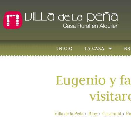
INICIO
LA CASA
BR
Eugenio y fa
visita
Villa de la Peña
>
Blog
>
Casa rural
>
Eu