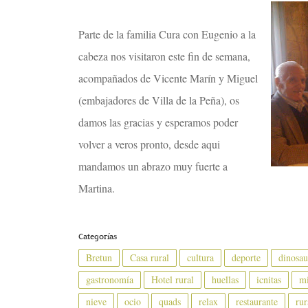
Parte de la familia Cura con Eugenio a la
cabeza nos visitaron este fin de semana,
acompañados de Vicente Marín y Miguel
(embajadores de Villa de la Peña), os
damos las gracias y esperamos poder
volver a veros pronto, desde aqui
mandamos un abrazo muy fuerte a
Martina.
Categorías
Bretun
Casa rural
cultura
deporte
dinosau
gastronomía
Hotel rural
huellas
icnitas
mi
nieve
ocio
quads
relax
restaurante
rur