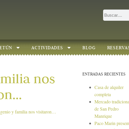
ETÚN
ACTIVIDADES
BLOG
RESERVA
milia nos
ENTRADAS RECIENTES
Casa de alquiler
ron…
completa
Mercado tradiciona
de San Pedro
genio y familia nos visitaron…
Manrique
Paco Marin presen