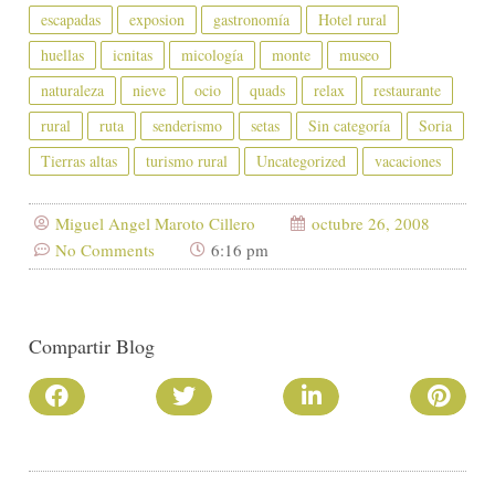
escapadas
exposion
gastronomía
Hotel rural
huellas
icnitas
micología
monte
museo
naturaleza
nieve
ocio
quads
relax
restaurante
rural
ruta
senderismo
setas
Sin categoría
Soria
Tierras altas
turismo rural
Uncategorized
vacaciones
Miguel Angel Maroto Cillero
octubre 26, 2008
No Comments
6:16 pm
Compartir Blog