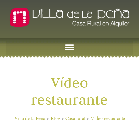
Vídeo
restaurante
Villa de la Peña
>
Blog
>
Casa rural
>
Vídeo restaurante