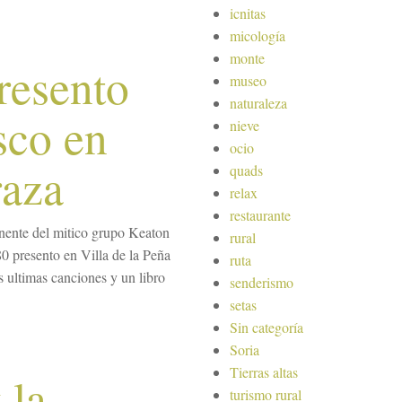
icnitas
micología
monte
resento
museo
naturaleza
sco en
nieve
ocio
raza
quads
relax
restaurante
nente del mitico grupo Keaton
rural
80 presento en Villa de la Peña
ruta
s ultimas canciones y un libro
senderismo
setas
Sin categoría
Soria
Tierras altas
 la
turismo rural