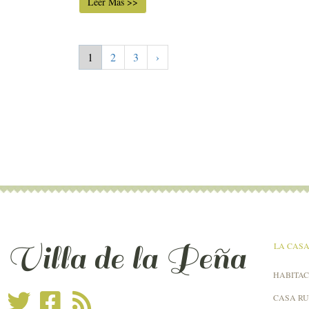
Leer Más >>
1
2
3
›
Villa de la Peña
LA CAS
HABITAC
CASA R