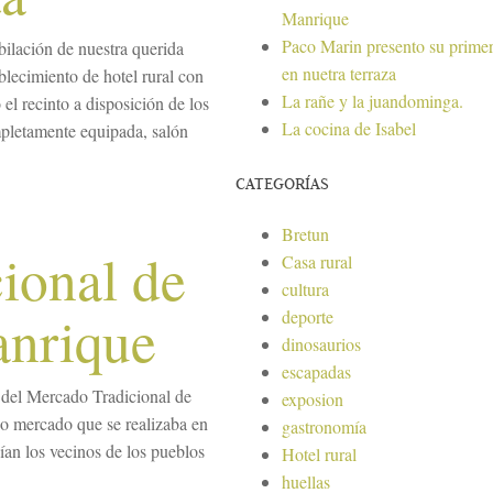
Manrique
Paco Marin presento su primer
ilación de nuestra querida
en nuetra terraza
blecimiento de hotel rural con
La rañe y la juandominga.
el recinto a disposición de los
La cocina de Isabel
pletamente equipada, salón
CATEGORÍAS
Bretun
ional de
Casa rural
cultura
anrique
deporte
dinosaurios
escapadas
 del Mercado Tradicional de
exposion
o mercado que se realizaba en
gastronomía
dían los vecinos de los pueblos
Hotel rural
huellas