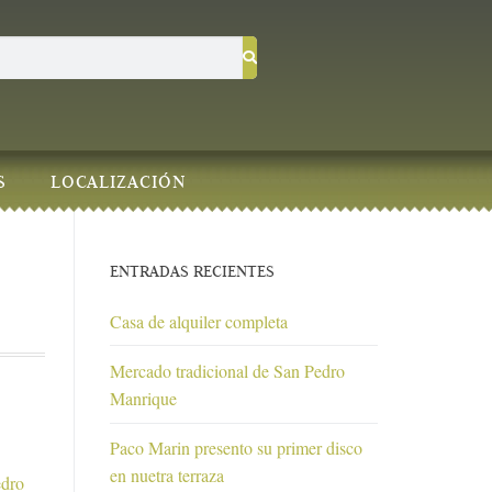
S
LOCALIZACIÓN
ENTRADAS RECIENTES
Casa de alquiler completa
Mercado tradicional de San Pedro
Manrique
Paco Marin presento su primer disco
en nuetra terraza
edro