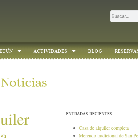
ETÚN
ACTIVIDADES
BLOG
RESERVA
Noticias
uiler
ENTRADAS RECIENTES
Casa de alquiler completa
ta
Mercado tradicional de San P