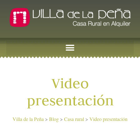
Video
presentación
Villa de la Peña
>
Blog
>
Casa rural
>
Video presentación