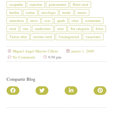
escapadas
exposion
gastronomía
Hotel rural
huellas
icnitas
micología
monte
museo
naturaleza
nieve
ocio
quads
relax
restaurante
rural
ruta
senderismo
setas
Sin categoría
Soria
Tierras altas
turismo rural
Uncategorized
vacaciones
Miguel Angel Maroto Cillero
marzo 1, 2009
No Comments
9:50 pm
Compartir Blog