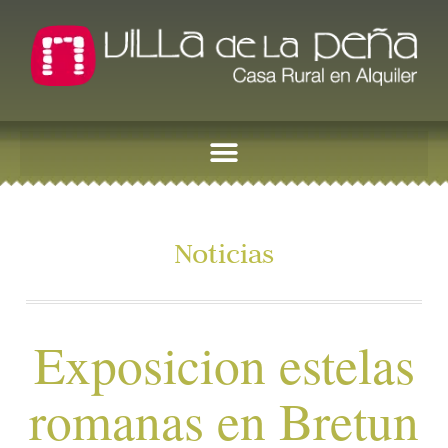
Noticias
Exposicion estelas
romanas en Bretun