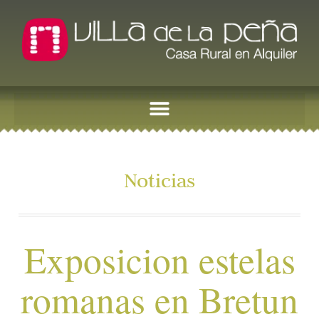
Noticias
Exposicion estelas
romanas en Bretun