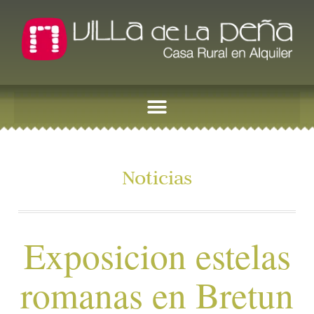
Noticias
Exposicion estelas
romanas en Bretun