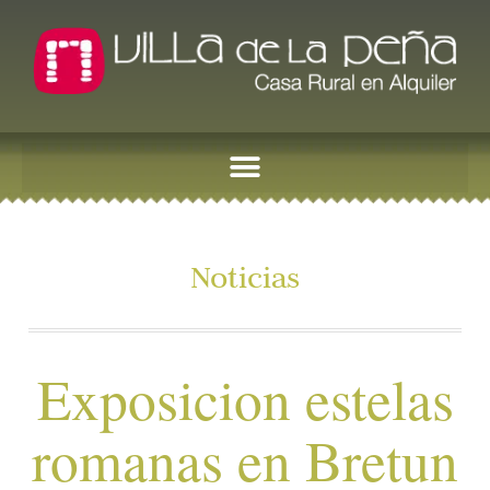
Noticias
Exposicion estelas
romanas en Bretun