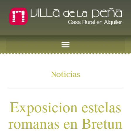
Noticias
Exposicion estelas
romanas en Bretun