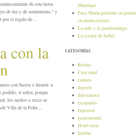
uminosamente de esta tierra
Manrique
ro de luz y de sentimiento." y
Paco Marin presento su primer
por el regalo de ...
en nuetra terraza
La rañe y la juandominga.
La cocina de Isabel
ña con la
CATEGORÍAS
ón
Bretun
Casa rural
cultura
mos con fuerza e ilusión: a
deporte
s podido, sí señor, porque
dinosaurios
al: los sueños a veces se
escapadas
de Villa de la Peña ...
exposion
gastronomía
Hotel rural
huellas