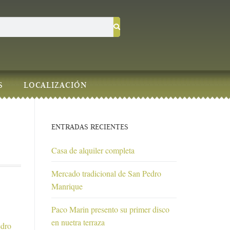
S
LOCALIZACIÓN
ENTRADAS RECIENTES
Casa de alquiler completa
Mercado tradicional de San Pedro
Manrique
Paco Marin presento su primer disco
en nuetra terraza
edro