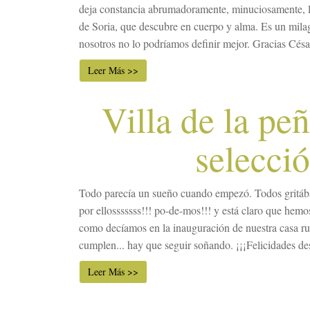
deja constancia abrumadoramente, minuciosamente, l
de Soria, que descubre en cuerpo y alma. Es un milag
nosotros no lo podríamos definir mejor. Gracias César 
Leer Más >>
Villa de la pe
selecci
Todo parecía un sueño cuando empezó. Todos gritába
por ellosssssss!!! po-de-mos!!! y está claro que hemo
como decíamos en la inauguración de nuestra casa rur
cumplen... hay que seguir soñando. ¡¡¡Felicidades des
Leer Más >>