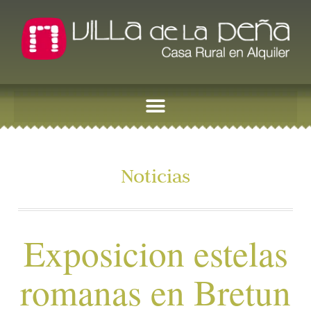
Noticias
Exposicion estelas
romanas en Bretun