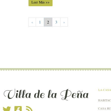
Leer Más >>
‹
1
2
3
›
Villa de la Peña
LA CAS
HABITAC
CASA R