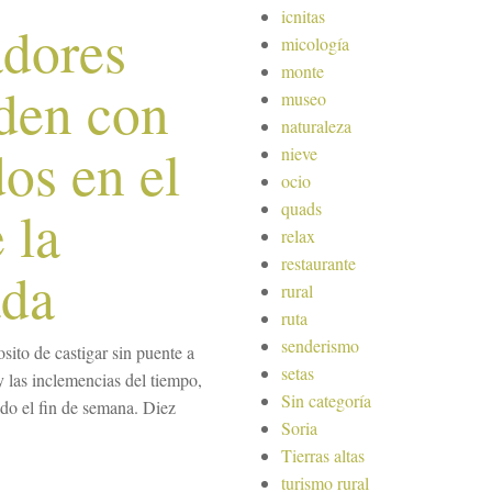
icnitas
adores
micología
monte
den con
museo
naturaleza
dos en el
nieve
ocio
quads
 la
relax
restaurante
ada
rural
ruta
senderismo
ito de castigar sin puente a
setas
y las inclemencias del tiempo,
Sin categoría
ado el fin de semana. Diez
Soria
Tierras altas
turismo rural