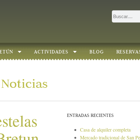
ETÚN
ACTIVIDADES
BLOG
RESERVA
Noticias
stelas
ENTRADAS RECIENTES
Casa de alquiler completa
Bretun
Mercado tradicional de San P