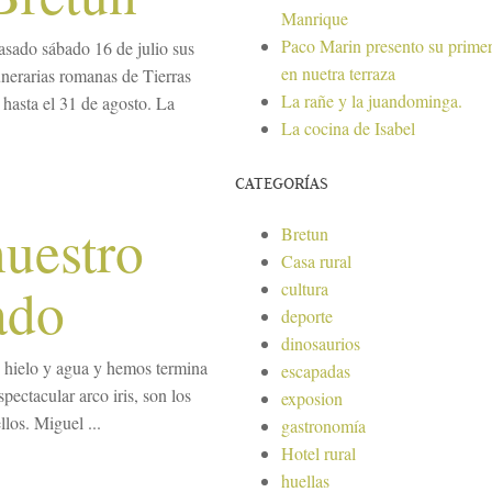
Manrique
Paco Marin presento su primer
asado sábado 16 de julio sus
en nuetra terraza
unerarias romanas de Tierras
La rañe y la juandominga.
 hasta el 31 de agosto. La
La cocina de Isabel
CATEGORÍAS
nuestro
Bretun
Casa rural
ado
cultura
deporte
dinosaurios
 hielo y agua y hemos termina
escapadas
ectacular arco iris, son los
exposion
llos. Miguel ...
gastronomía
Hotel rural
huellas