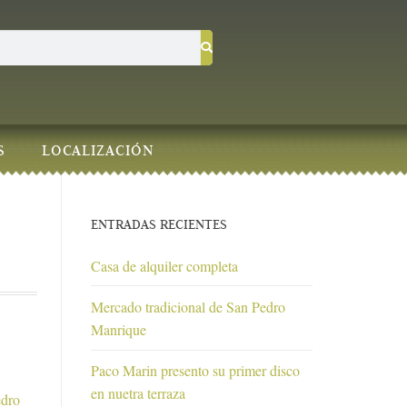
S
LOCALIZACIÓN
ENTRADAS RECIENTES
Casa de alquiler completa
Mercado tradicional de San Pedro
Manrique
Paco Marin presento su primer disco
en nuetra terraza
edro