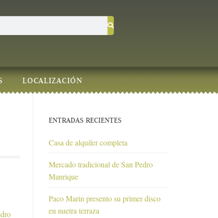
S
LOCALIZACIÓN
ENTRADAS RECIENTES
Casa de alquiler completa
Mercado tradicional de San Pedro
Manrique
Paco Marin presento su primer disco
en nuetra terraza
edro