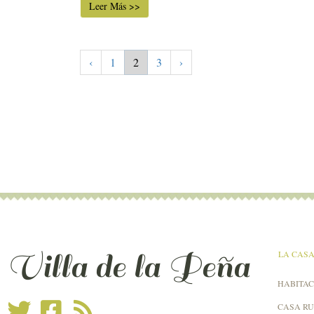
Leer Más >>
‹
1
2
3
›
Villa de la Peña
LA CAS
HABITAC
CASA R