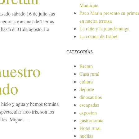
Manrique
Paco Marin presento su primer
asado sábado 16 de julio sus
en nuetra terraza
unerarias romanas de Tierras
La rañe y la juandominga.
 hasta el 31 de agosto. La
La cocina de Isabel
CATEGORÍAS
nuestro
Bretun
Casa rural
ado
cultura
deporte
dinosaurios
 hielo y agua y hemos termina
escapadas
ectacular arco iris, son los
exposion
llos. Miguel ...
gastronomía
Hotel rural
huellas