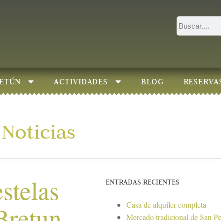
ETÚN
ACTIVIDADES
BLOG
RESERVA
Noticias
stelas
ENTRADAS RECIENTES
Casa de alquiler completa
Bretun
Mercado tradicional de San P