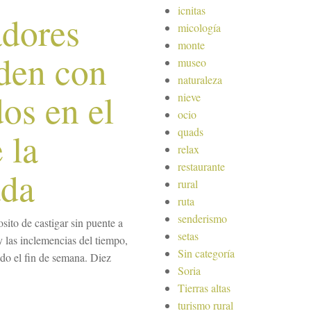
icnitas
adores
micología
monte
den con
museo
naturaleza
dos en el
nieve
ocio
quads
 la
relax
restaurante
ada
rural
ruta
senderismo
ito de castigar sin puente a
setas
y las inclemencias del tiempo,
Sin categoría
ado el fin de semana. Diez
Soria
Tierras altas
turismo rural