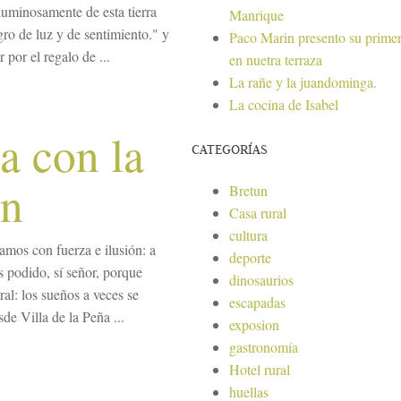
uminosamente de esta tierra
Manrique
ro de luz y de sentimiento." y
Paco Marin presento su primer
por el regalo de ...
en nuetra terraza
La rañe y la juandominga.
La cocina de Isabel
ña con la
CATEGORÍAS
ón
Bretun
Casa rural
cultura
mos con fuerza e ilusión: a
deporte
s podido, sí señor, porque
dinosaurios
al: los sueños a veces se
escapadas
de Villa de la Peña ...
exposion
gastronomía
Hotel rural
huellas