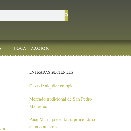
S
LOCALIZACIÓN
ENTRADAS RECIENTES
Casa de alquiler completa
Mercado tradicional de San Pedro
Manrique
Paco Marin presento su primer disco
en nuetra terraza
edro