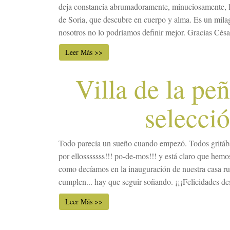
deja constancia abrumadoramente, minuciosamente, l
de Soria, que descubre en cuerpo y alma. Es un milag
nosotros no lo podríamos definir mejor. Gracias César 
Leer Más >>
Villa de la pe
selecci
Todo parecía un sueño cuando empezó. Todos gritába
por ellosssssss!!! po-de-mos!!! y está claro que hemo
como decíamos en la inauguración de nuestra casa rur
cumplen... hay que seguir soñando. ¡¡¡Felicidades des
Leer Más >>