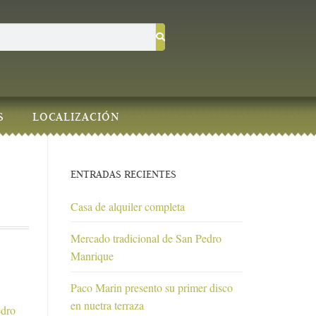
S
LOCALIZACIÓN
ENTRADAS RECIENTES
Casa de alquiler completa
Mercado tradicional de San Pedro
Manrique
Paco Marin presento su primer disco
en nuetra terraza
edro