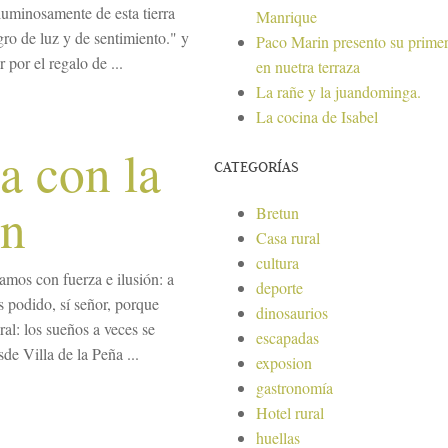
uminosamente de esta tierra
Manrique
ro de luz y de sentimiento." y
Paco Marin presento su primer
por el regalo de ...
en nuetra terraza
La rañe y la juandominga.
La cocina de Isabel
ña con la
CATEGORÍAS
ón
Bretun
Casa rural
cultura
mos con fuerza e ilusión: a
deporte
s podido, sí señor, porque
dinosaurios
al: los sueños a veces se
escapadas
de Villa de la Peña ...
exposion
gastronomía
Hotel rural
huellas