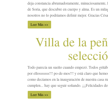
deja constancia abrumadoramente, minuciosamente, l
de Soria, que descubre en cuerpo y alma. Es un milag
nosotros no lo podríamos definir mejor. Gracias César 
Leer Más >>
Villa de la pe
selecci
Todo parecía un sueño cuando empezó. Todos gritába
por ellosssssss!!! po-de-mos!!! y está claro que hemo
como decíamos en la inauguración de nuestra casa rur
cumplen... hay que seguir soñando. ¡¡¡Felicidades des
Leer Más >>