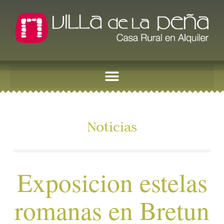
Noticias
Exposicion estelas
romanas en Bretun