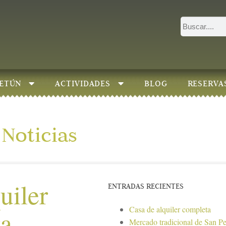
ETÚN
ACTIVIDADES
BLOG
RESERVA
Noticias
uiler
ENTRADAS RECIENTES
Casa de alquiler completa
ta
Mercado tradicional de San P