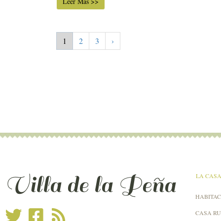
Leer Más >>
1
2
3
›
Villa de la Peña
LA CAS
HABITAC
CASA R