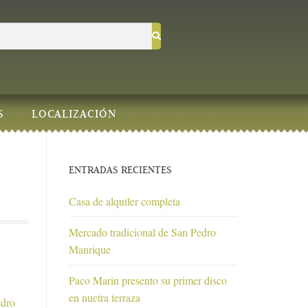
S
LOCALIZACIÓN
ENTRADAS RECIENTES
Casa de alquiler completa
Mercado tradicional de San Pedro
Manrique
Paco Marin presento su primer disco
en nuetra terraza
edro