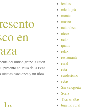
icnitas
micología
monte
resento
museo
naturaleza
sco en
nieve
ocio
raza
quads
relax
restaurante
nente del mitico grupo Keaton
rural
80 presento en Villa de la Peña
ruta
s ultimas canciones y un libro
senderismo
setas
Sin categoría
Soria
Tierras altas
 la
turismo rural