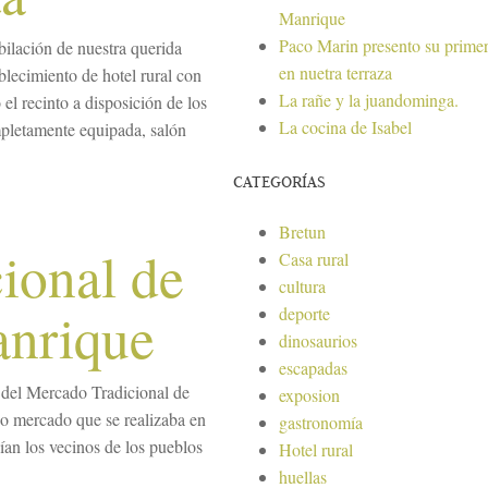
Manrique
Paco Marin presento su primer
ilación de nuestra querida
en nuetra terraza
blecimiento de hotel rural con
La rañe y la juandominga.
el recinto a disposición de los
La cocina de Isabel
pletamente equipada, salón
CATEGORÍAS
Bretun
ional de
Casa rural
cultura
anrique
deporte
dinosaurios
escapadas
 del Mercado Tradicional de
exposion
o mercado que se realizaba en
gastronomía
dían los vecinos de los pueblos
Hotel rural
huellas