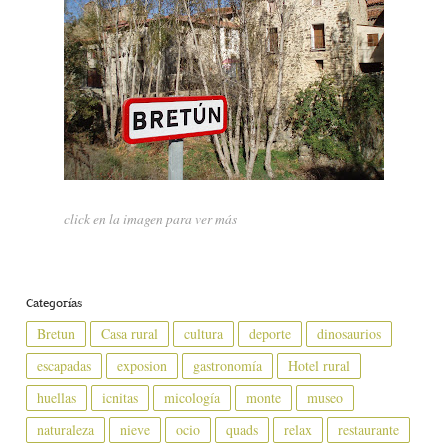
click en la imagen para ver más
Categorías
Bretun
Casa rural
cultura
deporte
dinosaurios
escapadas
exposion
gastronomía
Hotel rural
huellas
icnitas
micología
monte
museo
naturaleza
nieve
ocio
quads
relax
restaurante