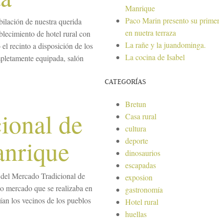
Manrique
Paco Marin presento su primer
ilación de nuestra querida
en nuetra terraza
blecimiento de hotel rural con
La rañe y la juandominga.
el recinto a disposición de los
La cocina de Isabel
pletamente equipada, salón
CATEGORÍAS
Bretun
ional de
Casa rural
cultura
anrique
deporte
dinosaurios
escapadas
 del Mercado Tradicional de
exposion
o mercado que se realizaba en
gastronomía
dían los vecinos de los pueblos
Hotel rural
huellas