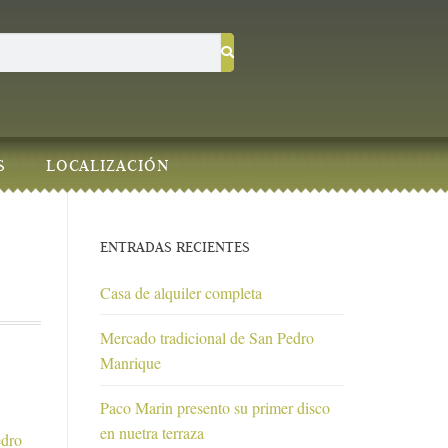
S
LOCALIZACIÓN
ENTRADAS RECIENTES
Casa de alquiler completa
Mercado tradicional de San Pedro
Manrique
Paco Marin presento su primer disco
en nuetra terraza
edro