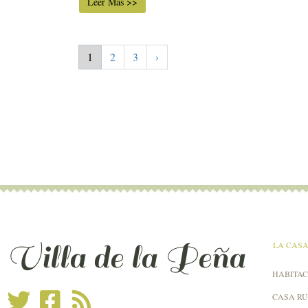
Leer Más >>
1
2
3
›
Villa de la Peña
LA CAS
HABITAC
CASA R