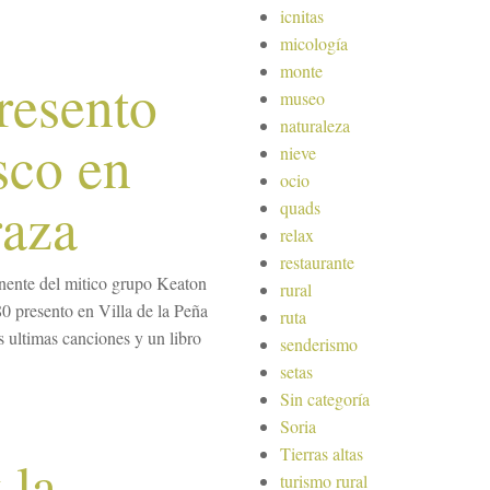
icnitas
micología
monte
resento
museo
naturaleza
sco en
nieve
ocio
raza
quads
relax
restaurante
nente del mitico grupo Keaton
rural
80 presento en Villa de la Peña
ruta
s ultimas canciones y un libro
senderismo
setas
Sin categoría
Soria
Tierras altas
 la
turismo rural