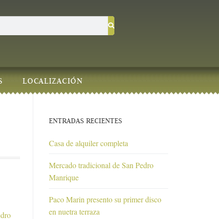
S
LOCALIZACIÓN
ENTRADAS RECIENTES
Casa de alquiler completa
Mercado tradicional de San Pedro
Manrique
Paco Marin presento su primer disco
en nuetra terraza
edro