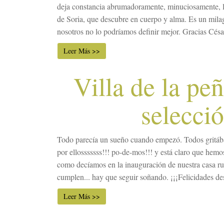
deja constancia abrumadoramente, minuciosamente, l
de Soria, que descubre en cuerpo y alma. Es un milag
nosotros no lo podríamos definir mejor. Gracias César 
Leer Más >>
Villa de la pe
selecci
Todo parecía un sueño cuando empezó. Todos gritába
por ellosssssss!!! po-de-mos!!! y está claro que hemo
como decíamos en la inauguración de nuestra casa rur
cumplen... hay que seguir soñando. ¡¡¡Felicidades des
Leer Más >>