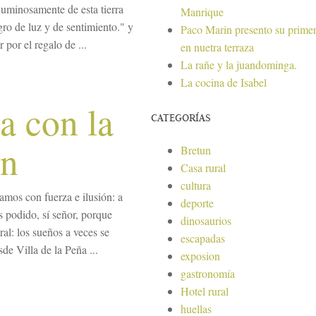
uminosamente de esta tierra
Manrique
ro de luz y de sentimiento." y
Paco Marin presento su primer
por el regalo de ...
en nuetra terraza
La rañe y la juandominga.
La cocina de Isabel
ña con la
CATEGORÍAS
ón
Bretun
Casa rural
cultura
mos con fuerza e ilusión: a
deporte
s podido, sí señor, porque
dinosaurios
al: los sueños a veces se
escapadas
de Villa de la Peña ...
exposion
gastronomía
Hotel rural
huellas