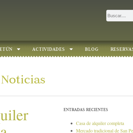
ETÚN
ACTIVIDADES
BLOG
RESERVA
Noticias
uiler
ENTRADAS RECIENTES
Casa de alquiler completa
ta
Mercado tradicional de San P