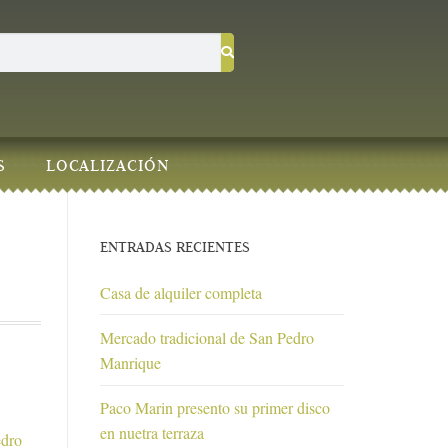
S
LOCALIZACIÓN
ENTRADAS RECIENTES
Casa de alquiler completa
Mercado tradicional de San Pedro
Manrique
Paco Marin presento su primer disco
en nuetra terraza
edro