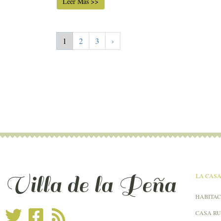
Leer Más >>
1
2
3
›
Villa de la Peña
LA CAS
HABITAC
CASA R