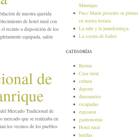
Manrique
Paco Marin presento su primer
ilación de nuestra querida
en nuetra terraza
blecimiento de hotel rural con
La rañe y la juandominga.
el recinto a disposición de los
La cocina de Isabel
pletamente equipada, salón
CATEGORÍAS
Bretun
ional de
Casa rural
cultura
anrique
deporte
dinosaurios
escapadas
 del Mercado Tradicional de
exposion
o mercado que se realizaba en
gastronomía
dían los vecinos de los pueblos
Hotel rural
huellas