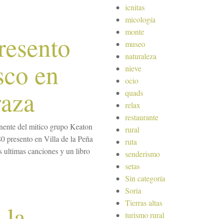
icnitas
micología
monte
resento
museo
naturaleza
sco en
nieve
ocio
raza
quads
relax
restaurante
nente del mitico grupo Keaton
rural
80 presento en Villa de la Peña
ruta
s ultimas canciones y un libro
senderismo
setas
Sin categoría
Soria
Tierras altas
 la
turismo rural