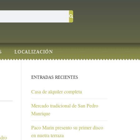
S
LOCALIZACIÓN
ENTRADAS RECIENTES
Casa de alquiler completa
Mercado tradicional de San Pedro
Manrique
Paco Marin presento su primer disco
en nuetra terraza
edro