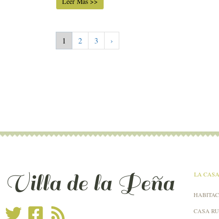
Leer Más >>
1
2
3
›
Villa de la Peña
LA CAS
HABITAC
CASA R