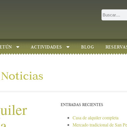
ETÚN
ACTIVIDADES
BLOG
RESERVA
Noticias
uiler
ENTRADAS RECIENTES
Casa de alquiler completa
ta
Mercado tradicional de San P