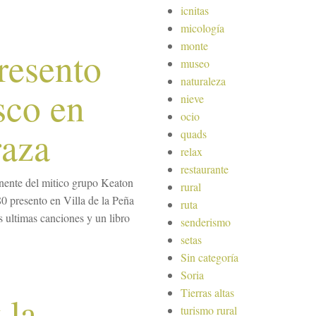
icnitas
micología
monte
resento
museo
naturaleza
sco en
nieve
ocio
raza
quads
relax
restaurante
nente del mitico grupo Keaton
rural
80 presento en Villa de la Peña
ruta
s ultimas canciones y un libro
senderismo
setas
Sin categoría
Soria
Tierras altas
 la
turismo rural