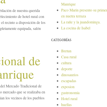
Manrique
Paco Marin presento su primer
ilación de nuestra querida
en nuetra terraza
blecimiento de hotel rural con
La rañe y la juandominga.
el recinto a disposición de los
La cocina de Isabel
pletamente equipada, salón
CATEGORÍAS
Bretun
ional de
Casa rural
cultura
anrique
deporte
dinosaurios
escapadas
 del Mercado Tradicional de
exposion
o mercado que se realizaba en
gastronomía
dían los vecinos de los pueblos
Hotel rural
huellas