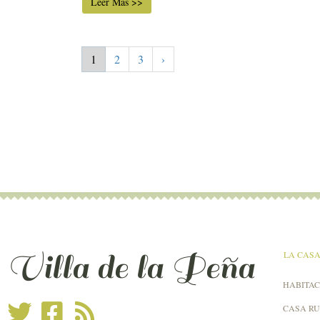
Leer Más >>
1
2
3
›
Villa de la Peña
LA CAS
HABITAC
CASA R