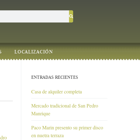
S
LOCALIZACIÓN
ENTRADAS RECIENTES
Casa de alquiler completa
Mercado tradicional de San Pedro
Manrique
Paco Marin presento su primer disco
en nuetra terraza
edro