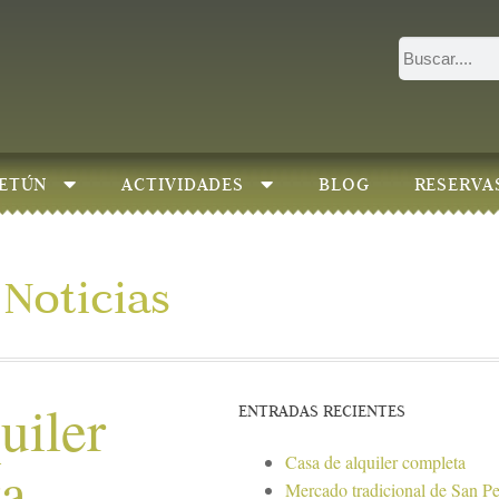
ETÚN
ACTIVIDADES
BLOG
RESERVA
Noticias
uiler
ENTRADAS RECIENTES
Casa de alquiler completa
ta
Mercado tradicional de San P