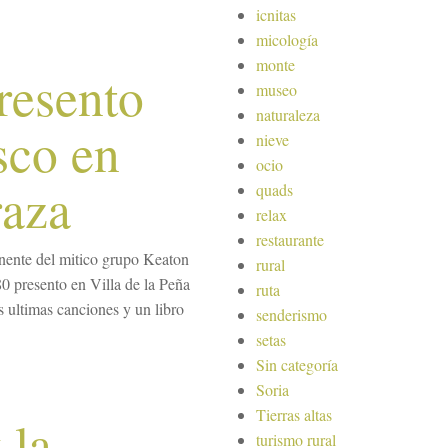
icnitas
micología
monte
resento
museo
naturaleza
sco en
nieve
ocio
raza
quads
relax
restaurante
nente del mitico grupo Keaton
rural
80 presento en Villa de la Peña
ruta
s ultimas canciones y un libro
senderismo
setas
Sin categoría
Soria
Tierras altas
 la
turismo rural