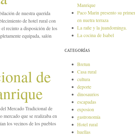
Manrique
Paco Marin presento su primer
ilación de nuestra querida
en nuetra terraza
blecimiento de hotel rural con
La rañe y la juandominga.
el recinto a disposición de los
La cocina de Isabel
pletamente equipada, salón
CATEGORÍAS
Bretun
ional de
Casa rural
cultura
anrique
deporte
dinosaurios
escapadas
 del Mercado Tradicional de
exposion
o mercado que se realizaba en
gastronomía
dían los vecinos de los pueblos
Hotel rural
huellas