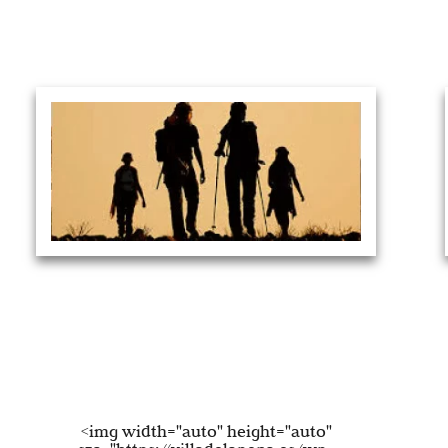
Actividades
al aire libre
Las principales actividades que ofrece Tierras Altas son las
Uno
rutas de senderismo, en bici de montaña, micológicas, rutas
su
en todo terreno y quads, así como visitas a los yacimientos
más
pertenecientes a la ruta de las icnitas de obligada visita.
<img width="auto" height="auto"