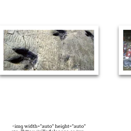
La Ruta de
las Ictitas
 de los atractivos turísticos de Tierras Altas de Soria son
Hace 120
s yacimientos de huellas de dinosaurio (icnitas). Existen
aspecto m
 de 40 yacimientos en Tierras Altas de Soria, de los que
de barranc
14 están adecuados para su visita.
<img width="auto" height="auto"