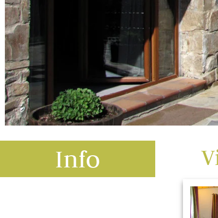
Info
V
CULTURA