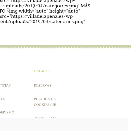
src="https://villadelapena.es/wp-
t/uploads/2019/04/categories.png" MÁS
FO <img width="auto" height="auto"
src="https://villadelapena.es/wp-
ent/uploads/2019/04/categories.png"
ENLACES
CNITAS
RESERVAS
LES
POLÍTICA DE
COOKIES (UE)
DERISMO
AVISO LEGAL