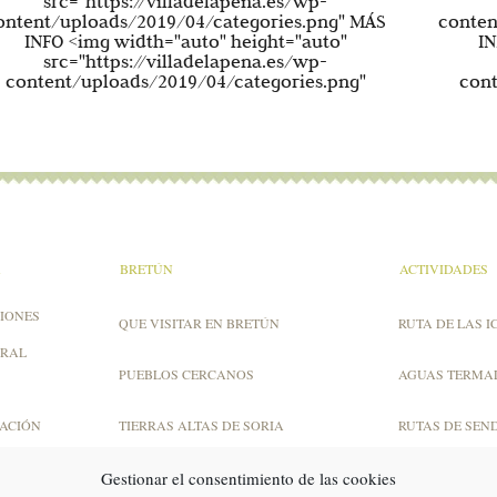
src="https://villadelapena.es/wp-
ontent/uploads/2019/04/categories.png" MÁS
conten
INFO <img width="auto" height="auto"
IN
src="https://villadelapena.es/wp-
content/uploads/2019/04/categories.png"
cont
A
BRETÚN
ACTIVIDADES
IONES
QUE VISITAR EN BRETÚN
RUTA DE LAS I
URAL
PUEBLOS CERCANOS
AGUAS TERMA
ZACIÓN
TIERRAS ALTAS DE SORIA
RUTAS DE SEN
Gestionar el consentimiento de las cookies
MICOLOGÍA