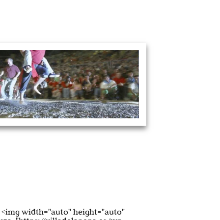
Ocio y
cultura
 millones de años, nuestras tierras presentaban un
uy distinto. Esta zona árida y montañosa, surcada
os, no estaba tierra adentro, sino que era la orilla de
un mar que ya no existe.
<img width="auto" height="auto"