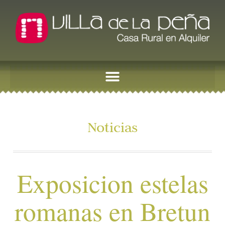
Noticias
Exposicion estelas
romanas en Bretun