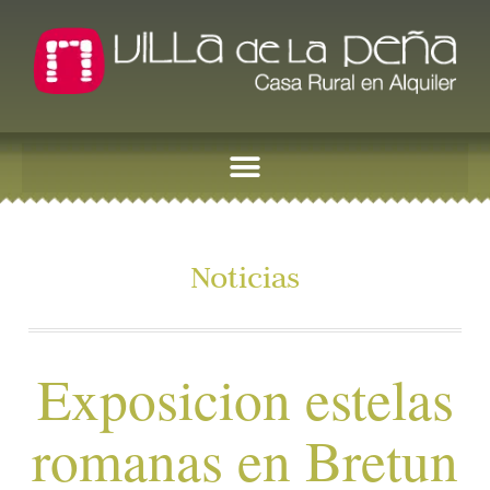
Noticias
Exposicion estelas
romanas en Bretun