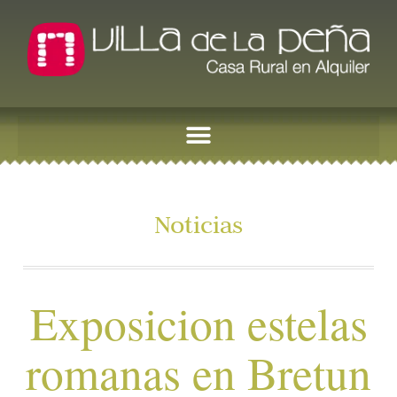
Noticias
Exposicion estelas
romanas en Bretun