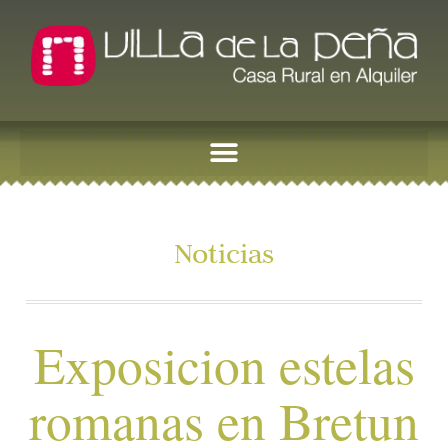
Noticias
Exposicion estelas
romanas en Bretun