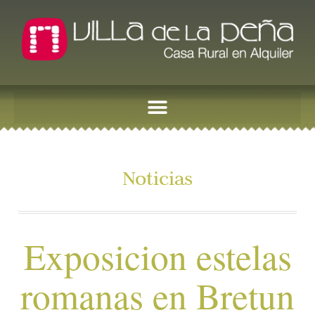
Noticias
Exposicion estelas
romanas en Bretun