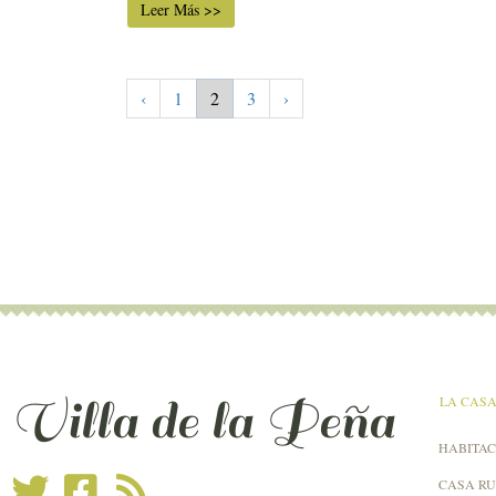
Leer Más >>
‹
1
2
3
›
Villa de la Peña
LA CAS
HABITAC
CASA R