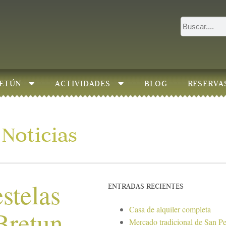
ETÚN
ACTIVIDADES
BLOG
RESERVA
Noticias
stelas
ENTRADAS RECIENTES
Casa de alquiler completa
Bretun
Mercado tradicional de San P