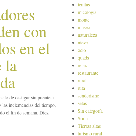
icnitas
adores
micología
monte
den con
museo
naturaleza
dos en el
nieve
ocio
quads
 la
relax
restaurante
ada
rural
ruta
senderismo
ito de castigar sin puente a
setas
y las inclemencias del tiempo,
Sin categoría
ado el fin de semana. Diez
Soria
Tierras altas
turismo rural