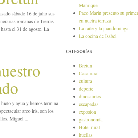
Manrique
Paco Marin presento su primer
asado sábado 16 de julio sus
en nuetra terraza
unerarias romanas de Tierras
La rañe y la juandominga.
 hasta el 31 de agosto. La
La cocina de Isabel
CATEGORÍAS
nuestro
Bretun
Casa rural
ado
cultura
deporte
dinosaurios
 hielo y agua y hemos termina
escapadas
ectacular arco iris, son los
exposion
llos. Miguel ...
gastronomía
Hotel rural
huellas