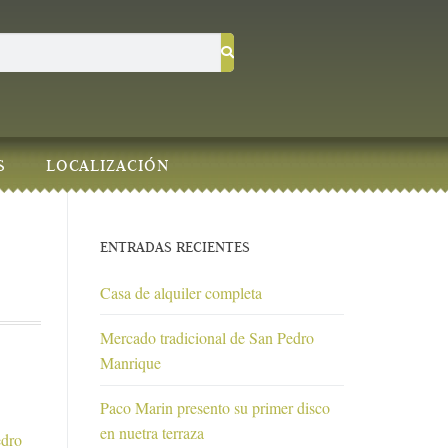
S
LOCALIZACIÓN
ENTRADAS RECIENTES
Casa de alquiler completa
Mercado tradicional de San Pedro
Manrique
Paco Marin presento su primer disco
en nuetra terraza
edro