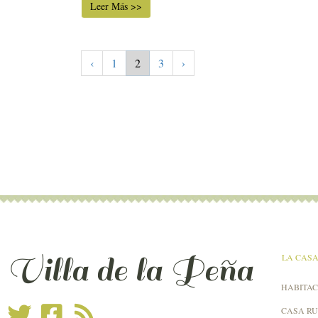
Leer Más >>
‹
1
2
3
›
Villa de la Peña
LA CAS
HABITAC
CASA R