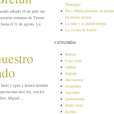
Manrique
Paco Marin presento su primer
asado sábado 16 de julio sus
en nuetra terraza
unerarias romanas de Tierras
La rañe y la juandominga.
 hasta el 31 de agosto. La
La cocina de Isabel
CATEGORÍAS
nuestro
Bretun
Casa rural
ado
cultura
deporte
dinosaurios
 hielo y agua y hemos termina
escapadas
ectacular arco iris, son los
exposion
llos. Miguel ...
gastronomía
Hotel rural
huellas