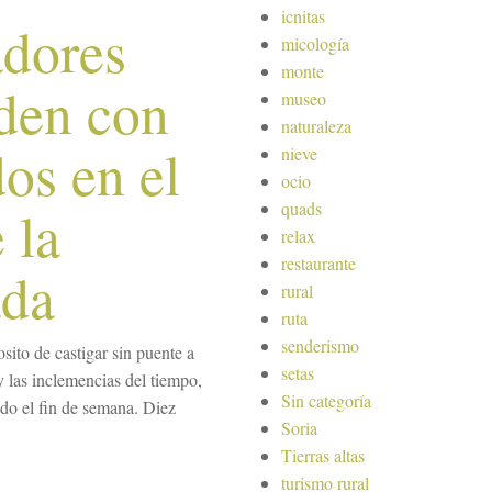
icnitas
adores
micología
monte
den con
museo
naturaleza
dos en el
nieve
ocio
quads
 la
relax
restaurante
ada
rural
ruta
senderismo
ito de castigar sin puente a
setas
y las inclemencias del tiempo,
Sin categoría
ado el fin de semana. Diez
Soria
Tierras altas
turismo rural