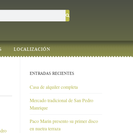
S
LOCALIZACIÓN
ENTRADAS RECIENTES
Casa de alquiler completa
Mercado tradicional de San Pedro
Manrique
Paco Marin presento su primer disco
en nuetra terraza
edro