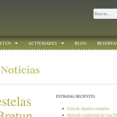
ETÚN
ACTIVIDADES
BLOG
RESERVA
Noticias
stelas
ENTRADAS RECIENTES
Casa de alquiler completa
Bretun
Mercado tradicional de San P