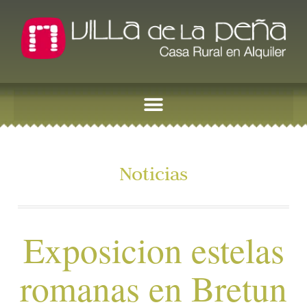
Noticias
Exposicion estelas
romanas en Bretun