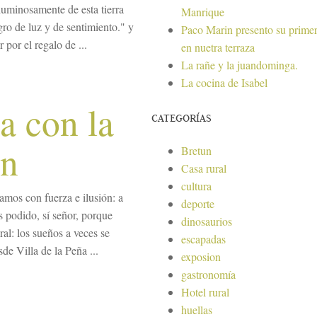
uminosamente de esta tierra
Manrique
ro de luz y de sentimiento." y
Paco Marin presento su primer
por el regalo de ...
en nuetra terraza
La rañe y la juandominga.
La cocina de Isabel
ña con la
CATEGORÍAS
ón
Bretun
Casa rural
cultura
mos con fuerza e ilusión: a
deporte
s podido, sí señor, porque
dinosaurios
al: los sueños a veces se
escapadas
de Villa de la Peña ...
exposion
gastronomía
Hotel rural
huellas