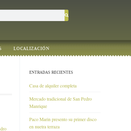
S
LOCALIZACIÓN
ENTRADAS RECIENTES
Casa de alquiler completa
Mercado tradicional de San Pedro
Manrique
Paco Marin presento su primer disco
en nuetra terraza
edro