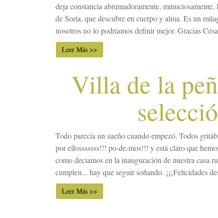
deja constancia abrumadoramente, minuciosamente, l
de Soria, que descubre en cuerpo y alma. Es un milag
nosotros no lo podríamos definir mejor. Gracias César 
Leer Más >>
Villa de la pe
selecci
Todo parecía un sueño cuando empezó. Todos gritába
por ellosssssss!!! po-de-mos!!! y está claro que hemo
como decíamos en la inauguración de nuestra casa rur
cumplen... hay que seguir soñando. ¡¡¡Felicidades des
Leer Más >>