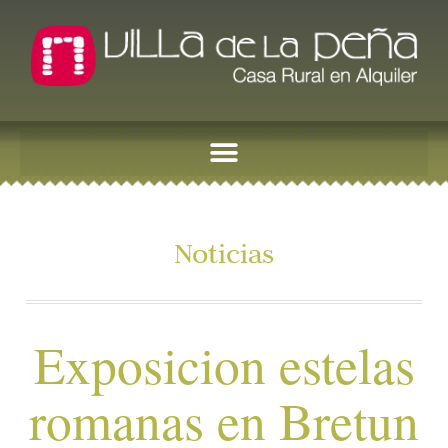
Noticias
Exposicion estelas
romanas en Bretun