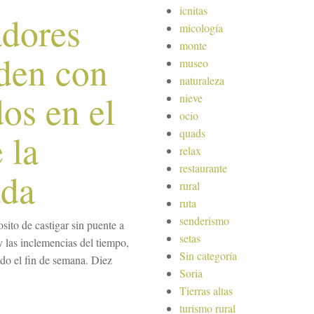
icnitas
adores
micología
monte
den con
museo
naturaleza
dos en el
nieve
ocio
quads
 la
relax
restaurante
ada
rural
ruta
senderismo
ito de castigar sin puente a
setas
y las inclemencias del tiempo,
Sin categoría
ado el fin de semana. Diez
Soria
Tierras altas
turismo rural