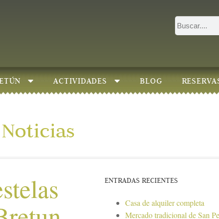
ETÚN
ACTIVIDADES
BLOG
RESERVA
Noticias
stelas
ENTRADAS RECIENTES
Casa de alquiler completa
Bretun
Mercado tradicional de San P