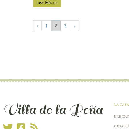
Leer Más >>
‹
1
2
3
›
Villa de la Peña
LA CAS
HABITAC
CASA R