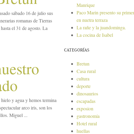
Manrique
Paco Marin presento su primer
asado sábado 16 de julio sus
en nuetra terraza
unerarias romanas de Tierras
La rañe y la juandominga.
 hasta el 31 de agosto. La
La cocina de Isabel
CATEGORÍAS
nuestro
Bretun
Casa rural
ado
cultura
deporte
dinosaurios
 hielo y agua y hemos termina
escapadas
ectacular arco iris, son los
exposion
llos. Miguel ...
gastronomía
Hotel rural
huellas