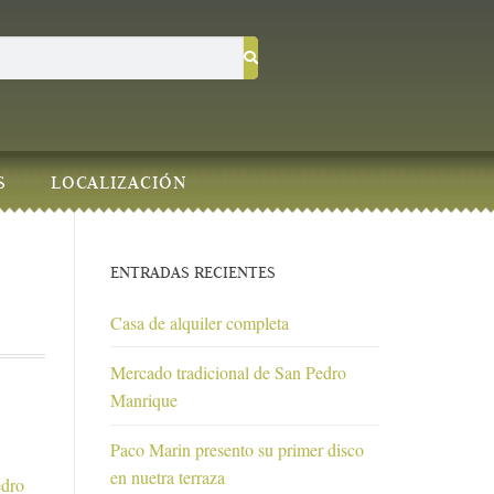
S
LOCALIZACIÓN
ENTRADAS RECIENTES
Casa de alquiler completa
Mercado tradicional de San Pedro
Manrique
Paco Marin presento su primer disco
en nuetra terraza
edro